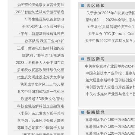
为民营经济健康发展营造更加
2023智能制造试点示范行动启
关于参加“2025年AI发展趋势国
可再生能源装机首超煤电
活动通知 ┆ 2023年全球生态与E
全国“双跨”工业互联网平台
关于举办“共建智能经济产业生态
上半年，新型基础设施建设投
关于举办 DTC (Direct to Commu
关于申报2022年度高层次留学人
数字赋能 我国工业向“绿”
王瑨：做钠电负极材料领跑者
陈建利：“指甲盖”上规划微
2023世界机器人大会下周在京
中关村多媒体产业园举办2024年
多项税收优惠政策延续优化至
中国高新技术产业导报：曼彻斯特
把生态文明建设这篇大文章做
第六届曼彻斯特中国创新创业高峰
我国成功发射风云三号06星
海创园负责人应邀出席首届乡村儿
龙芯中科研制成功新一代处理
中关村多媒体产业园与北京市园林
欧盟发起“3D欧洲文化”活动
科技金融破解科创企业融资难
《求是》杂志发表习近平总书
嘉豪国际中心 190平方米5A级纯
李克强：营商环境会极大影响
嘉豪国际中心 160平方米5A级纯
郑曦原总领事在中国留学人员
嘉豪国际中心 120平方米5A级纯