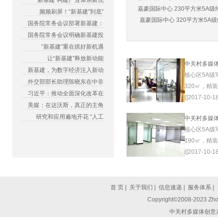
“新基建”构建产业体系新优
嘉豪国际中心 230平方米5A级纯
频频刷屏！“新基建”到底“
嘉豪国际中心 320平方米5A级纯
国务院常务会议部署新基建：
国务院常务会议明确新基建投
“新基建”重在抓好新机遇
让“新基建”释放新动能
中关村多媒
新基建，为数字经济注入新动
核心区5A级
外交部部长助理陈晓东在中非
320㎡，精
习近平：推动全面深化改革在
([2017-10-18
美媒：在达沃斯，真正的主角
研究和应用遍地开花 “人工
中关村多媒
核心区5A级
190㎡，精
([2017-10-18
首 页
|
关于我们
|
信息速递
|
服务体系
|
Copyright©2008-2023 Zhon
中关村多媒体创意