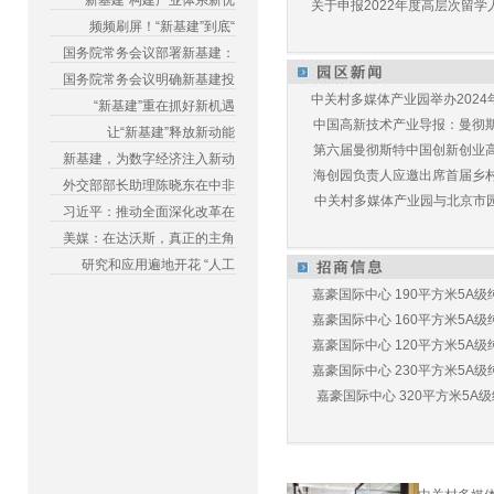
“新基建”构建产业体系新优
关于申报2022年度高层次留学人
频频刷屏！“新基建”到底“
国务院常务会议部署新基建：
国务院常务会议明确新基建投
中关村多媒体产业园举办2024年
“新基建”重在抓好新机遇
中国高新技术产业导报：曼彻斯特
让“新基建”释放新动能
第六届曼彻斯特中国创新创业高峰
新基建，为数字经济注入新动
海创园负责人应邀出席首届乡村儿
外交部部长助理陈晓东在中非
中关村多媒体产业园与北京市园林
习近平：推动全面深化改革在
美媒：在达沃斯，真正的主角
研究和应用遍地开花 “人工
嘉豪国际中心 190平方米5A级纯
嘉豪国际中心 160平方米5A级纯
嘉豪国际中心 120平方米5A级纯
嘉豪国际中心 230平方米5A级纯
嘉豪国际中心 320平方米5A级纯