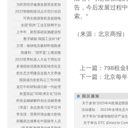
为民营经济健康发展营造更加
告，今后发展过程
2023智能制造试点示范行动启
索。”
可再生能源装机首超煤电
全国“双跨”工业互联网平台
上半年，新型基础设施建设投
（来源：北京商报
数字赋能 我国工业向“绿”
王瑨：做钠电负极材料领跑者
陈建利：“指甲盖”上规划微
2023世界机器人大会下周在京
多项税收优惠政策延续优化至
上一篇：
798租
把生态文明建设这篇大文章做
下一篇：
北京每年
我国成功发射风云三号06星
龙芯中科研制成功新一代处理
欧盟发起“3D欧洲文化”活动
科技金融破解科创企业融资难
关于参加“2025年AI发展趋势国
《求是》杂志发表习近平总书
活动通知 ┆ 2023年全球生态与E
李克强：营商环境会极大影响
关于举办“共建智能经济产业生态
郑曦原总领事在中国留学人员
关于举办 DTC (Direct to Commu