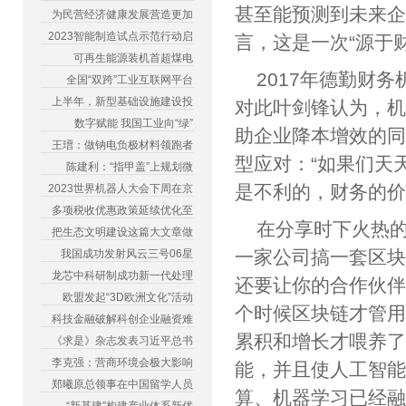
甚至能预测到未来
为民营经济健康发展营造更加
2023智能制造试点示范行动启
言，这是一次“源于
可再生能源装机首超煤电
2017年德勤财
全国“双跨”工业互联网平台
上半年，新型基础设施建设投
对此叶剑锋认为，机
数字赋能 我国工业向“绿”
助企业降本增效的
王瑨：做钠电负极材料领跑者
型应对：“如果们天
陈建利：“指甲盖”上规划微
是不利的，财务的价
2023世界机器人大会下周在京
多项税收优惠政策延续优化至
在分享时下火热
把生态文明建设这篇大文章做
一家公司搞一套区
我国成功发射风云三号06星
龙芯中科研制成功新一代处理
还要让你的合作伙
欧盟发起“3D欧洲文化”活动
个时候区块链才管用
科技金融破解科创企业融资难
累积和增长才喂养
《求是》杂志发表习近平总书
李克强：营商环境会极大影响
能，并且使人工智能
郑曦原总领事在中国留学人员
算、机器学习已经