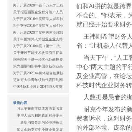
们和AI拼的就是跨
关于开展2020年百千万人才工程
关于报送园区企业积分落户人员
不会的。”他表示，
关于开展2016年度留学人员科技
就已经开始要求财
关于申报2016年度留学人员创业
关于开展2020年度中关村高端领
王祎则希望财务
关于申报海外人才创业企业支持
省：“让机器人代替
关于开展2016年度（第十二批）
关于开展节能技术改造项目征集
当天下午，“人工
国务院关于进一步优化外商投资
中心”两大主题的平
第六届曼彻斯特中国创新创业高
关于开展2021年媒体融合创新技
及企业高管，在论
芝加哥大学青年领袖代表团到园
科技时代企业财务
中国创e工业设计3D打印大奖赛
大数据是愚者的
最新内容
耐克今年发布的新
习近平在南非媒体发表署名文
中华人民共和国政府和丹麦王
费者诉求，这对财
新型消费是新的经济增长点
的外部环境、庞杂
加大金融支持中小微企业发展