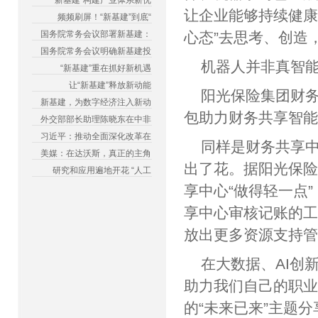
“新基建”构建产业体系新优
让企业能够持续健康
频频刷屏！“新基建”到底“
国务院常务会议部署新基建：
心态”去思考、创造
国务院常务会议明确新基建投
机器人并非真智
“新基建”重在抓好新机遇
让“新基建”释放新动能
阳光保险集团财
新基建，为数字经济注入新动
包助力财务共享智
外交部部长助理陈晓东在中非
习近平：推动全面深化改革在
同样是财务共享中
美媒：在达沃斯，真正的主角
出了花。据阳光保
研究和应用遍地开花 “人工
享中心“做得轻一点
享中心审核记账的工
放出更多资源支持
在大数据、AI创
助力我们自己的职
的“未来已来”主题