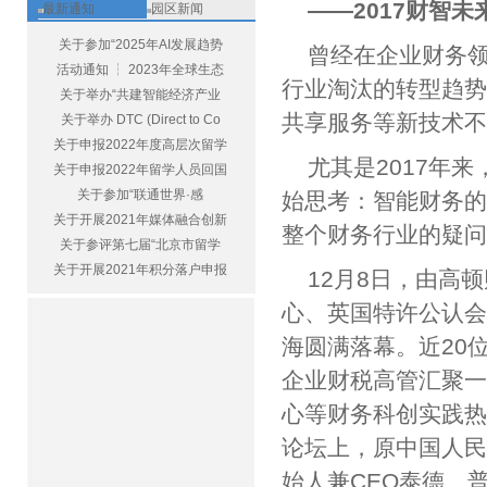
——2017财智
最新通知
园区新闻
关于参加“2025年AI发展趋势
曾经在企业财务
活动通知 ┆ 2023年全球生态
行业淘汰的转型趋
关于举办“共建智能经济产业
共享服务等新技术
关于举办 DTC (Direct to Co
关于申报2022年度高层次留学
尤其是2017年
关于申报2022年留学人员回国
关于参加“联通世界·感
始思考：智能财务
关于开展2021年媒体融合创新
整个财务行业的疑问
关于参评第七届“北京市留学
关于开展2021年积分落户申报
12月8日，由高
心、英国特许公认会
海圆满落幕。近20
企业财税高管汇聚
心等财务科创实践热
论坛上，原中国人
始人兼CEO泰德﹒