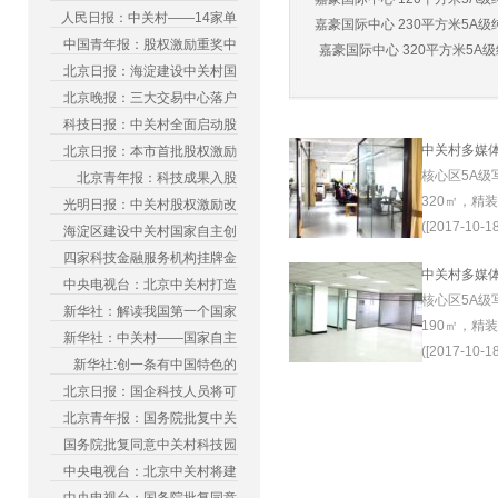
人民日报：中关村——14家单
嘉豪国际中心 230平方米5A级纯
中国青年报：股权激励重奖中
嘉豪国际中心 320平方米5A级纯
北京日报：海淀建设中关村国
北京晚报：三大交易中心落户
科技日报：中关村全面启动股
中关村多媒
北京日报：本市首批股权激励
核心区5A级
北京青年报：科技成果入股
320㎡，精
光明日报：中关村股权激励改
([2017-10-18
海淀区建设中关村国家自主创
四家科技金融服务机构挂牌金
中关村多媒
中央电视台：北京中关村打造
核心区5A级
新华社：解读我国第一个国家
190㎡，精
新华社：中关村——国家自主
([2017-10-18
新华社:创一条有中国特色的
北京日报：国企科技人员将可
北京青年报：国务院批复中关
国务院批复同意中关村科技园
中央电视台：北京中关村将建