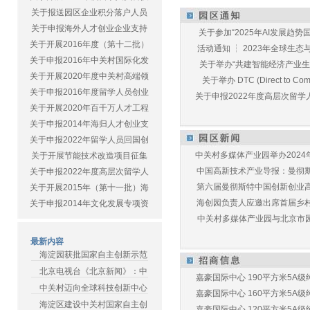
关于报送园区企业积分落户人员
关于申报海外人才创业企业支持
关于参加“2025年AI发展趋势国
关于开展2016年度（第十二批）
活动通知 ┆ 2023年全球生态与E
关于申报2016年中关村国际化发
关于举办“共建智能经济产业生态
关于开展2020年度中关村高端领
关于举办 DTC (Direct to Commu
关于申报2016年度留学人员创业
关于申报2022年度高层次留学人
关于开展2020年百千万人才工程
关于申报2014年海归人才创业支
关于申报2022年留学人员回国创
中关村多媒体产业园举办2024年
关于开展节能技术改造项目征集
中国高新技术产业导报：曼彻斯特
关于申报2022年度高层次留学人
第六届曼彻斯特中国创新创业高峰
关于开展2015年（第十一批）海
海创园负责人应邀出席首届乡村儿
关于申报2014年文化发展专项资
中关村多媒体产业园与北京市园林
最新内容
海淀园获批国家自主创新示范
北京电视台《北京新闻》：中
嘉豪国际中心 190平方米5A级纯
中关村迈向全球科技创新中心
嘉豪国际中心 160平方米5A级纯
海淀区建设中关村国家自主创
嘉豪国际中心 120平方米5A级纯