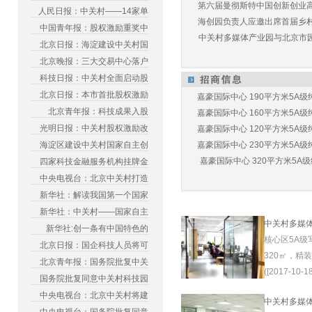
第六届曼彻斯特中国创新创业高峰
人民日报：中关村——14家单
海创园负责人应邀出席首届乡村儿
中国青年报：股权激励重奖中
中关村多媒体产业园与北京市园林
北京日报：海淀建设中关村国
北京晚报：三大交易中心落户
科技日报：中关村全面启动股
北京日报：本市首批股权激励
嘉豪国际中心 190平方米5A级纯
北京青年报：科技成果入股
嘉豪国际中心 160平方米5A级纯
光明日报：中关村股权激励改
嘉豪国际中心 120平方米5A级纯
海淀区建设中关村国家自主创
嘉豪国际中心 230平方米5A级纯
嘉豪国际中心 320平方米5A级纯
四家科技金融服务机构挂牌金
中央电视台：北京中关村打造
新华社：解读我国第一个国家
新华社：中关村——国家自主
中关村多媒
新华社:创一条有中国特色的
核心区5A级
北京日报：国企科技人员将可
320㎡，精
北京青年报：国务院批复中关
([2017-10-18
国务院批复同意中关村科技园
中央电视台：北京中关村将建
中关村多媒