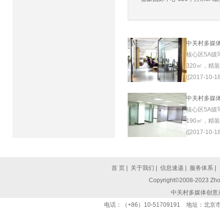
中关村多媒
核心区5A级
320㎡，精
([2017-10-18
中关村多媒
核心区5A级
190㎡，精
([2017-10-18
首 页
|
关于我们
|
信息速递
|
服务体系
|
Copyright©2008-2023 Zhon
中关村多媒体创意
电话：（+86）10-51709191 地址：