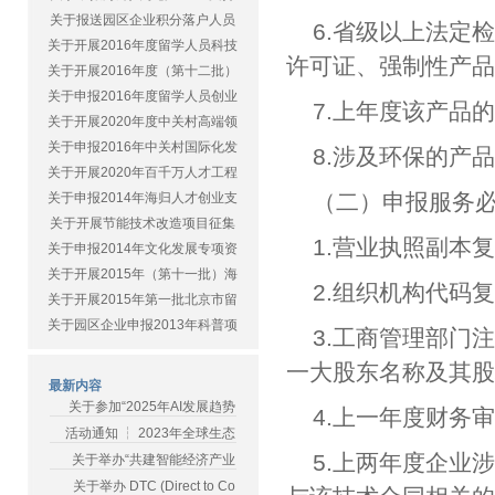
关于报送园区企业积分落户人员
6.省级以上法定
关于开展2016年度留学人员科技
许可证、强制性产
关于开展2016年度（第十二批）
关于申报2016年度留学人员创业
7.上年度该产品
关于开展2020年度中关村高端领
关于申报2016年中关村国际化发
8.涉及环保的产
关于开展2020年百千万人才工程
（二）申报服务
关于申报2014年海归人才创业支
关于开展节能技术改造项目征集
1.营业执照副本
关于申报2014年文化发展专项资
关于开展2015年（第十一批）海
2.组织机构代码
关于开展2015年第一批北京市留
关于园区企业申报2013年科普项
3.工商管理部门
一大股东名称及其
最新内容
关于参加“2025年AI发展趋势
4.上一年度财务
活动通知 ┆ 2023年全球生态
5.上两年度企业
关于举办“共建智能经济产业
关于举办 DTC (Direct to Co