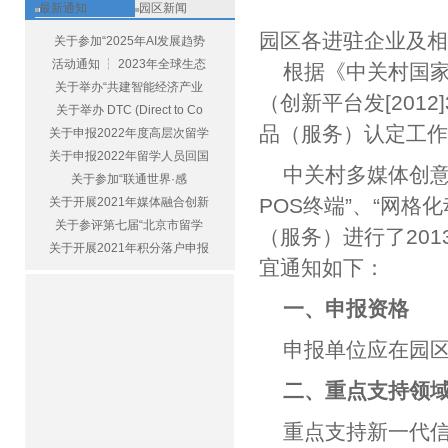
最新通知
园区新闻
园区各进驻企业及
关于参加“2025年AI发展趋势
活动通知 ┆ 2023年全球生态
根据《中关村国
关于举办“共建智能经济产业
（创新平台发[20
关于举办 DTC (Direct to Co
品（服务）认定工
关于申报2022年度高层次留学
关于申报2022年留学人员回国
中关村多媒体创意
关于参加“联通世界·感
POS终端”、“网格
关于开展2021年媒体融合创新
关于参评第七届“北京市留学
（服务）进行了20
关于开展2021年积分落户申报
宜通知如下：
一、申报资格
申报单位应在园
二、重点支持领
重点支持新一代