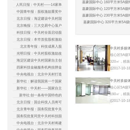
嘉豪国际中心 160平方米5A级纯
人民日报：中关村——14家单
嘉豪国际中心 120平方米5A级纯
中国青年报：股权激励重奖中
嘉豪国际中心 230平方米5A级纯
北京日报：海淀建设中关村国
嘉豪国际中心 320平方米5A级纯
北京晚报：三大交易中心落户
科技日报：中关村全面启动股
北京日报：本市首批股权激励
北京青年报：科技成果入股
中关村多媒
光明日报：中关村股权激励改
核心区5A级
海淀区建设中关村国家自主创
320㎡，精
四家科技金融服务机构挂牌金
([2017-10-18
中央电视台：北京中关村打造
中关村多媒
新华社：解读我国第一个国家
核心区5A级
新华社：中关村——国家自主
190㎡，精
新华社:创一条有中国特色的
([2017-10-18
北京日报：国企科技人员将可
北京青年报：国务院批复中关
国务院批复同意中关村科技园
中央电视台：北京中关村将建