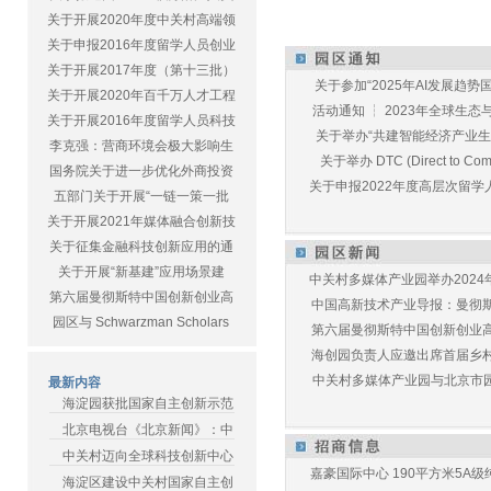
关于开展2020年度中关村高端领
关于申报2016年度留学人员创业
关于开展2017年度（第十三批）
关于参加“2025年AI发展趋势国
关于开展2020年百千万人才工程
活动通知 ┆ 2023年全球生态与E
关于开展2016年度留学人员科技
关于举办“共建智能经济产业生态
李克强：营商环境会极大影响生
关于举办 DTC (Direct to Commu
国务院关于进一步优化外商投资
关于申报2022年度高层次留学人
五部门关于开展“一链一策一批
关于开展2021年媒体融合创新技
关于征集金融科技创新应用的通
关于开展“新基建”应用场景建
中关村多媒体产业园举办2024年
第六届曼彻斯特中国创新创业高
中国高新技术产业导报：曼彻斯特
园区与 Schwarzman Scholars
第六届曼彻斯特中国创新创业高峰
海创园负责人应邀出席首届乡村儿
中关村多媒体产业园与北京市园林
最新内容
海淀园获批国家自主创新示范
北京电视台《北京新闻》：中
中关村迈向全球科技创新中心
嘉豪国际中心 190平方米5A级纯
海淀区建设中关村国家自主创