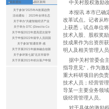
中关村股权激励改
最新通知
园区新闻
关于参加“2025年AI发展趋势
本报讯 本市已确
活动通知 ┆ 2023年全球生态
改革试点。记者从
关于举办“共建智能经济产业
上获悉，试点单位
关于举办 DTC (Direct to Co
关于申报2022年度高层次留学
技术入股、股权奖
关于申报2022年留学人员回国
技成果作为出资所获
关于参加“联通世界·感
明人及相关管理人
关于开展2021年媒体融合创新
关于参评第七届“北京市留学
据中关村管委会主
关于开展2021年积分落户申报
指导意见”，作为激
重大科研项目的负
技术人员；经营管
导某一主要业务领
级经营管理人员。
对于具体的激励程