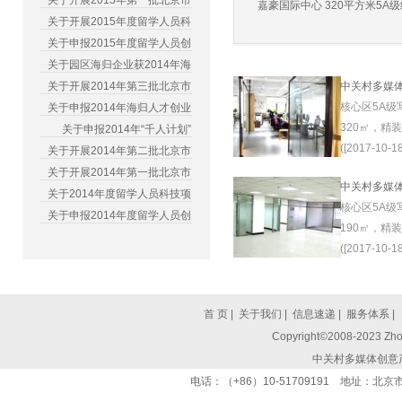
关于开展2015年第一批北京市
嘉豪国际中心 320平方米5A级纯
关于开展2015年度留学人员科
关于申报2015年度留学人员创
关于园区海归企业获2014年海
关于开展2014年第三批北京市
中关村多媒
核心区5A级
关于申报2014年海归人才创业
320㎡，精
关于申报2014年“千人计划”
([2017-10-18
关于开展2014年第二批北京市
关于开展2014年第一批北京市
中关村多媒
关于2014年度留学人员科技项
核心区5A级
关于申报2014年度留学人员创
190㎡，精
([2017-10-18
首 页
|
关于我们
|
信息速递
|
服务体系
|
Copyright©2008-2023 Zhon
中关村多媒体创意
电话：（+86）10-51709191 地址：