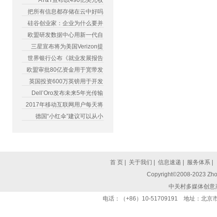
AT&T宣布以490亿美元收
把所有信息都存储在云中好吗
硅谷创业家：企业为什么要并
欧盟研发数据中心用新一代自
三星宣布将为美国Verizon提
世界银行公布《就业发展报告
欧盟审批80亿资金用于宽带发
英国投资600万英镑用于开发
Dell’Oro发布未来5年光传输
2017年移动互联网用户每天将
德国“小红伞”建议可以从小
首 页
|
关于我们
|
信息速递
|
服务体系
|
Copyright©2008-2023 Zhon
中关村多媒体创意
电话：（+86）10-51709191 地址：