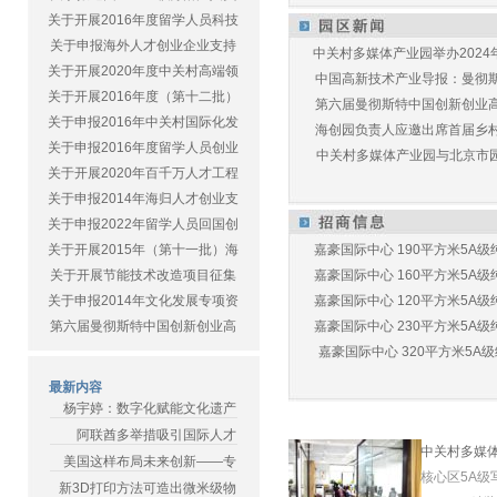
关于开展2016年度留学人员科技
关于申报海外人才创业企业支持
中关村多媒体产业园举办2024年
关于开展2020年度中关村高端领
中国高新技术产业导报：曼彻斯特
关于开展2016年度（第十二批）
第六届曼彻斯特中国创新创业高峰
关于申报2016年中关村国际化发
海创园负责人应邀出席首届乡村儿
关于申报2016年度留学人员创业
中关村多媒体产业园与北京市园林
关于开展2020年百千万人才工程
关于申报2014年海归人才创业支
关于申报2022年留学人员回国创
关于开展2015年（第十一批）海
嘉豪国际中心 190平方米5A级纯
关于开展节能技术改造项目征集
嘉豪国际中心 160平方米5A级纯
关于申报2014年文化发展专项资
嘉豪国际中心 120平方米5A级纯
第六届曼彻斯特中国创新创业高
嘉豪国际中心 230平方米5A级纯
嘉豪国际中心 320平方米5A级纯
最新内容
杨宇婷：数字化赋能文化遗产
阿联酋多举措吸引国际人才
中关村多媒
美国这样布局未来创新——专
核心区5A级
新3D打印方法可造出微米级物