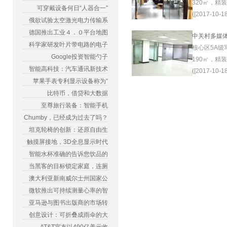
320㎡，精
可穿戴设备何日“人器合一”
([2017-10-18
俄欲试验太空激光电力传输系
德国推出工业４．０平台地图
中关村多媒
科学家研发叶片带电路的电子
核心区5A级
Google投资智能勺子
190㎡，精
智能高科技：汽车通讯新技术
([2017-10-18
苹果手表专利显示设备称为“
比特币，借贷和大数据
至尊旅行装备：智能手机
Chumby，已经成为过去了吗？
坦克轮椅的创新：还原自由生
触摸屏接地，3D全息显示时代
智能水杯准确的告诉您饮品的
当黑客的目标锁定家庭，连厕
澳大利亚新南威尔士州国家公
微软推出可持续测量心率的智
亚马逊与图书出版商的市场转
创意设计：可折叠成雨伞的大