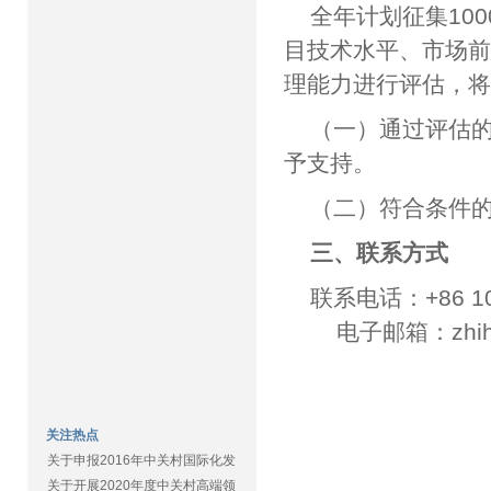
全年计划征集10
目技术水平、市场
理能力进行评估，
（一）通过评估的
予支持。
（二）符合条件
三、联系方式
联系电话：+86 10 
电子邮箱：zhihuih
关注热点
关于申报2016年中关村国际化发
关于开展2020年度中关村高端领