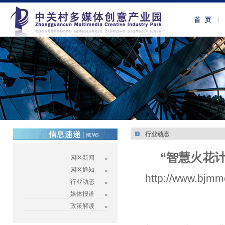
行业动态
“智慧火花
园区新闻
园区通知
http://www.bjmm
行业动态
媒体报道
政策解读