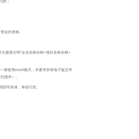
罚的；
请资金的资格。
n，邮件主题请注明“企业名称全称+项目名称全称+
一律使用excel格式；并要求所有电子版文件
版扫描件）。
用四号宋体，单倍行距。