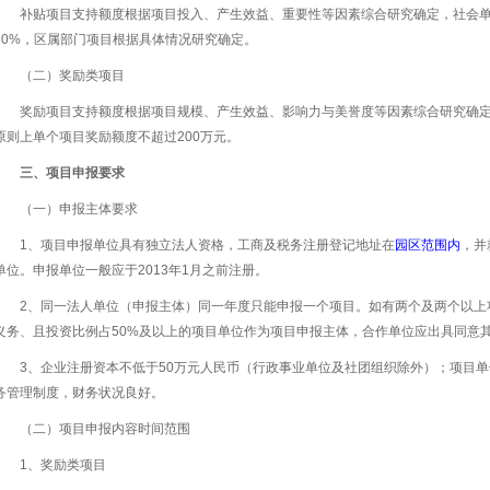
补贴项目支持额度根据项目投入、产生效益、重要性等因素综合研究确定，社会
30%，区属部门项目根据具体情况研究确定。
（二）奖励类项目
奖励项目支持额度根据项目规模、产生效益、影响力与美誉度等因素综合研究确定
原则上单个项目奖励额度不超过200万元。
三、项目申报要求
（一）申报主体要求
1、项目申报单位具有独立法人资格，工商及税务注册登记地址在
园区范围内
，并
单位。申报单位一般应于2013年1月之前注册。
2、同一法人单位（申报主体）同一年度只能申报一个项目。如有两个及两个以上
义务、且投资比例占50%及以上的项目单位作为项目申报主体，合作单位应出具同意
3、企业注册资本不低于50万元人民币（行政事业单位及社团组织除外）；项目
务管理制度，财务状况良好。
（二）项目申报内容时间范围
1、奖励类项目