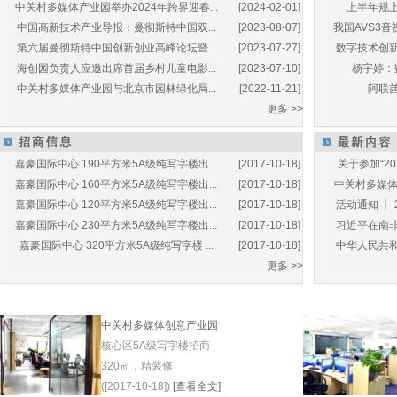
中关村多媒体产业园举办2024年跨界迎春...
[2024-02-01]
上半年规上
中国高新技术产业导报：曼彻斯特中国双...
[2023-08-07]
我国AVS3音
第六届曼彻斯特中国创新创业高峰论坛暨...
[2023-07-27]
数字技术创新
海创园负责人应邀出席首届乡村儿童电影...
[2023-07-10]
杨宇婷：
中关村多媒体产业园与北京市园林绿化局...
[2022-11-21]
阿联酋
更多 >>
嘉豪国际中心 190平方米5A级纯写字楼出...
[2017-10-18]
关于参加“20
嘉豪国际中心 160平方米5A级纯写字楼出...
[2017-10-18]
中关村多媒体产
嘉豪国际中心 120平方米5A级纯写字楼出...
[2017-10-18]
活动通知 ┆ 
嘉豪国际中心 230平方米5A级纯写字楼出...
[2017-10-18]
习近平在南非
嘉豪国际中心 320平方米5A级纯写字楼 ...
[2017-10-18]
中华人民共和
更多 >>
中关村多媒体创意产业园
核心区5A级写字楼招商
320㎡，精装修
([2017-10-18])
[查看全文]