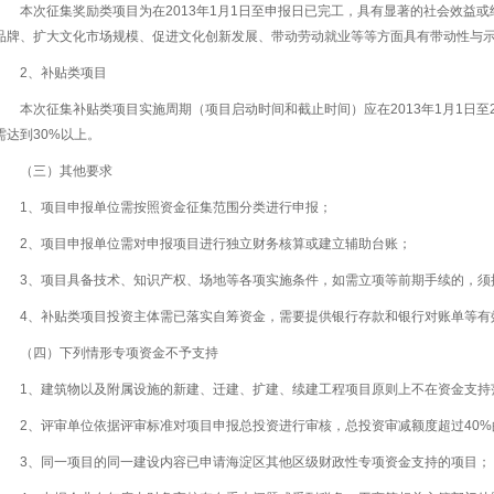
本次征集奖励类项目为在2013年1月1日至申报日已完工，具有显著的社会效益
品牌、扩大文化市场规模、促进文化创新发展、带动劳动就业等等方面具有带动性与
2、补贴类项目
本次征集补贴类项目实施周期（项目启动时间和截止时间）应在2013年1月1日至2
需达到30%以上。
（三）其他要求
1、项目申报单位需按照资金征集范围分类进行申报；
2、项目申报单位需对申报项目进行独立财务核算或建立辅助台账；
3、项目具备技术、知识产权、场地等各项实施条件，如需立项等前期手续的，须
4、补贴类项目投资主体需已落实自筹资金，需要提供银行存款和银行对账单等有
（四）下列情形专项资金不予支持
1、建筑物以及附属设施的新建、迁建、扩建、续建工程项目原则上不在资金支持
2、评审单位依据评审标准对项目申报总投资进行审核，总投资审减额度超过40%
3、同一项目的同一建设内容已申请海淀区其他区级财政性专项资金支持的项目；