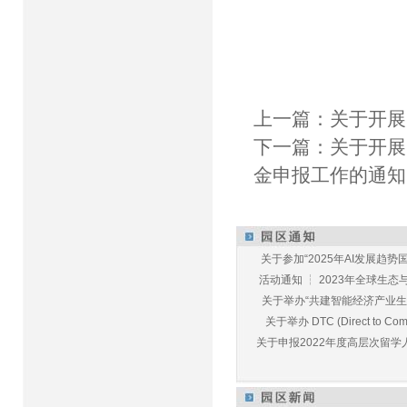
上一篇：
关于开展
下一篇：
关于开展
金申报工作的通知
关于参加“2025年AI发展趋势国
活动通知 ┆ 2023年全球生态与E
关于举办“共建智能经济产业生态
关于举办 DTC (Direct to Commu
关于申报2022年度高层次留学人