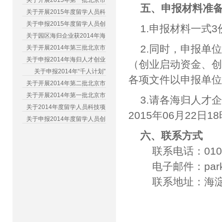
关于开展2015年第一批北京市
五、申报材料准
关于开展2015年度留学人员科
关于申报2015年度留学人员创
1.申报材料一式
关于园区海归企业获2014年海
2.同时，申报单
关于开展2014年第三批北京市
关于申报2014年海归人才创业
（创业启动资金、创
关于申报2014年“千人计划”
各项文件以申报单
关于开展2014年第二批北京市
关于开展2014年第一批北京市
3.请各海归人才
关于2014年度留学人员科技项
2015年06月22日1
关于申报2014年度留学人员创
六、联系方式
联系电话：010-5
电子邮件：park@b
联系地址：海淀区紫