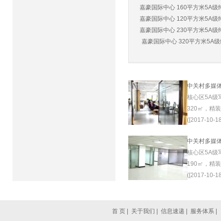
嘉豪国际中心 160平方米5A级纯
嘉豪国际中心 120平方米5A级纯
嘉豪国际中心 230平方米5A级纯
嘉豪国际中心 320平方米5A级纯
中关村多媒
核心区5A级
320㎡，精
([2017-10-18
中关村多媒
核心区5A级
190㎡，精
([2017-10-18
首 页
|
关于我们
|
信息速递
|
服务体系
|