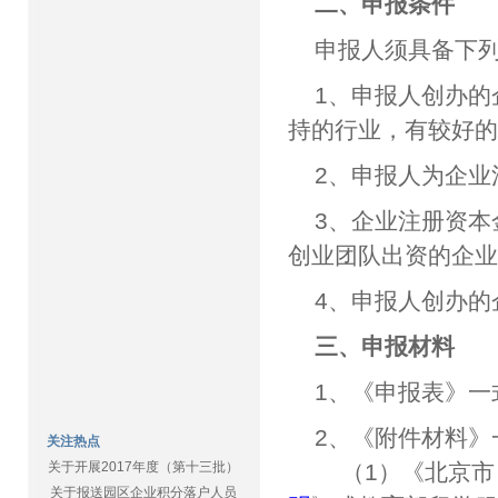
二、申报条件
申报人须具备下
1、申报人创办
持的行业，有较好
2、申报人为企
3、企业注册资本
创业团队出资的企业
4、申报人创办的
三、申报材料
1、《申报表》一
2、《附件材料》
关注热点
关于开展2017年度（第十三批）
（1）《北京市（
关于报送园区企业积分落户人员