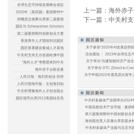
全球生态可持续发展峰会倡议
上一篇：
海外赤子
2020年（第四届）曼彻斯特中
下一篇：
中关村支
郑曦原总领事出席第二届曼彻
园区与 Schwarzman Scholars
第二届曼彻斯特创新创业大赛
香港青年人才团组到访园区
关于参加“2025年AI发展趋势国
园区签署建设曼城人才基地
活动通知 ┆ 2023年全球生态与E
中关村支持主办首届哈佛中国
关于举办“共建智能经济产业生态
“海外人才”考察团来到中关
关于举办 DTC (Direct to Commu
海外赤子企盼还巢
关于申报2022年度高层次留学人
人民日报：海归初创业 扶持
人民日报海外版：文创海归如
中关村博雅海外人才创业园企
园区领导出席2013美国硅谷高
中关村多媒体产业园举办2024年
中国高新技术产业导报：曼彻斯特
第六届曼彻斯特中国创新创业高峰
海创园负责人应邀出席首届乡村儿
中关村多媒体产业园与北京市园林