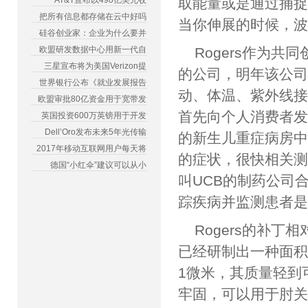
AT&T宣布以490亿美元收
取能量或是通过捕捉
把所有信息都存储在云中好吗
当你伸展的时候，波
硅谷创业家：企业为什么要并
欧盟研发数据中心用新一代自
Rogers作为
三星宣布将为美国Verizon提
的公司，明年该公
世界银行公布《就业发展报告
动、体温、紫外线接
欧盟审批80亿资金用于宽带发
首先向个人消费者
英国投资600万英镑用于开发
Dell’Oro发布未来5年光传输
的新生儿重症病房
2017年移动互联网用户每天将
的症状，很快相关测
德国“小红伞”建议可以从小
叫UCB的制药公司
踪疾病并监测患者
Rogers的补
已经研制出一种面
1微米，其质量轻到
牢固，可以用于肘