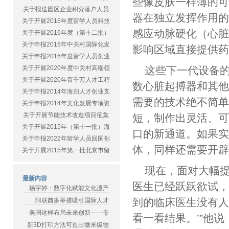
些像皮肤一样薄的可
关于报送园区企业积分落户人员
器在独立发挥作用
关于开展2016年度留学人员科技
感应动脉硬化（心
关于开展2016年度（第十二批）
关于申报2016年中关村国际化发
影响区域直接提供
关于申报2016年度留学人员创业
关于开展2020年度中关村高端领
这些下一代设备
关于开展2020年百千万人才工程
数心脏起搏器和其
关于申报2014年海归人才创业支
需要的技术绝不简
关于申报2014年文化发展专项资
关于开展节能技术改造项目征集
短，制作出灵活、
关于开展2015年（第十一批）海
口的新通道。如果实现
关于申报2022年留学人员回国创
体，同样还需要开
关于开展2015年第一批北京市留
现在，面对大幅
最新内容
医生已经跃跃欲试，美
杨宇婷：数字化赋能文化遗产
到的临床医生没有人
阿联酋多举措吸引国际人才
美国这样布局未来创新——专
看一看结果。’”他
新3D打印方法可造出微米级物