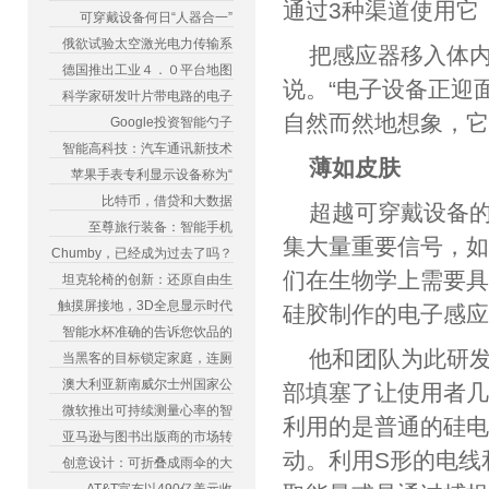
通过3种渠道使用它
可穿戴设备何日“人器合一”
俄欲试验太空激光电力传输系
把感应器移入体内
德国推出工业４．０平台地图
说。“电子设备正迎
科学家研发叶片带电路的电子
自然而然地想象，它
Google投资智能勺子
智能高科技：汽车通讯新技术
薄如皮肤
苹果手表专利显示设备称为“
比特币，借贷和大数据
超越可穿戴设备
至尊旅行装备：智能手机
集大量重要信号，如
Chumby，已经成为过去了吗？
们在生物学上需要具
坦克轮椅的创新：还原自由生
触摸屏接地，3D全息显示时代
硅胶制作的电子感
智能水杯准确的告诉您饮品的
他和团队为此研发
当黑客的目标锁定家庭，连厕
澳大利亚新南威尔士州国家公
部填塞了让使用者
微软推出可持续测量心率的智
利用的是普通的硅电
亚马逊与图书出版商的市场转
动。利用S形的电线
创意设计：可折叠成雨伞的大