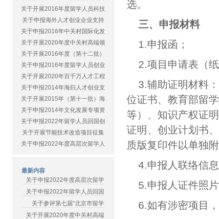
选。
关于开展2016年度留学人员科技
关于申报海外人才创业企业支持
三、申报材料
关于申报2016年中关村国际化发
1.申报函；
关于开展2020年度中关村高端领
关于开展2016年度（第十二批）
2.项目申请表（
关于申报2016年度留学人员创业
关于开展2020年百千万人才工程
3.辅助证明材料
关于申报2014年海归人才创业支
位证书、教育部留
关于开展2015年（第十一批）海
关于申报2014年文化发展专项资
等）、知识产权证
关于申报2022年留学人员回国创
证明、创业计划书
关于开展节能技术改造项目征集
质版复印件以单独
关于申报2022年度高层次留学人
4.申报人联络信
最新内容
关于申报2022年度高层次留学
5.申报人证件照
关于申报2022年留学人员回国
6.如有涉密项目
关于参评第七届“北京市留学
关于开展2020年度中关村高端