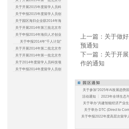
关于开展2015年第一批北京市
关于开展2015年度留学人员科
关于申报2015年度留学人员创
关于园区海归企业获2014年海
关于开展2014年第三批北京市
关于申报2014年海归人才创业
上一篇：
关于做好
关于申报2014年“千人计划”
预通知
关于开展2014年第二批北京市
下一篇：
关于开展
关于开展2014年第一批北京市
作的通知
关于2014年度留学人员科技项
关于申报2014年度留学人员创
关于参加“2025年AI发展趋势国
活动通知 ┆ 2023年全球生态与E
关于举办“共建智能经济产业生态
关于举办 DTC (Direct to Commu
关于申报2022年度高层次留学人