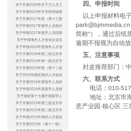
四、申报时间
关于开展2020年百千万人才工
关于开展2019年中关村高端领
以上申报材料电子版
关于开展2017年度（第十三批
park@bjmmed
关于申报2017年留学人员创办
简称”），通过后纸质
关于申报2017年留学人员回国
关于申报海外人才创业企业支
逾期不报视为自动
关于申报2016年度海外人才创
五、注意事项
关于开展2016年第二批北京市
关于开展2016年第一批北京市
封皮推荐部门：
关于开展2016年度（第十二批
关于2016年园区海归人才创业
六、联系方式
关于开展2016年度留学人员科
电话：010-5170
关于申报2016年度留学人员创
地址：北京市海淀
关于做好第十七届中国留学人
关于开展2015年第三批北京市
意产业园·核心区 
关于开展2015年第二批北京市
关于申报2015年海归人才创业
关于开展2015年（第十一批）