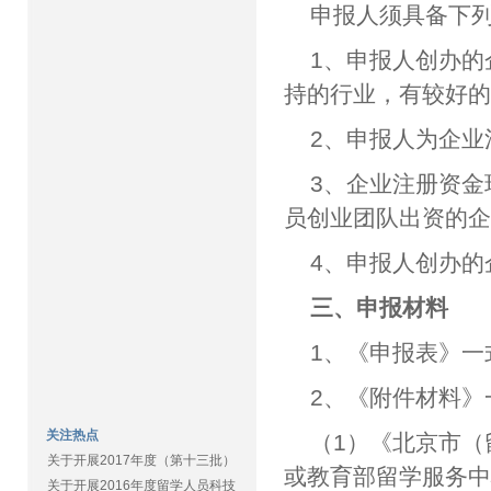
申报人须具备下
1、申报人创办
持的行业，有较好
2、申报人为企
3、企业注册资金
员创业团队出资的企
4、申报人创办的
三、申报材料
1、《申报表》一
2、《附件材料》
关注热点
（1）《北京市
关于开展2017年度（第十三批）
或教育部留学服务
关于开展2016年度留学人员科技