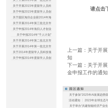
关于开展2015年第一批北京市
关于开展2015年度留学人员科
请点击
关于申报2015年度留学人员创
关于园区海归企业获2014年海
关于开展2014年第三批北京市
关于申报2014年海归人才创业
关于申报2014年“千人计划”
关于开展2014年第二批北京市
关于开展2014年第一批北京市
上一篇：
关于开展
关于2014年度留学人员科技项
知
关于申报2014年度留学人员创
下一篇：
关于开展
金申报工作的通知
关于参加“2025年AI发展趋势国
活动通知 ┆ 2023年全球生态与E
关于举办“共建智能经济产业生态