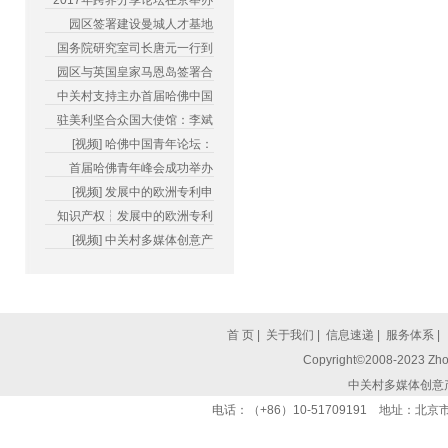
2017年跨界分享论坛在京举办
园区签署建设曼城人才基地
国务院研究室司长唐元一行到
园区与英国皇家马恩岛签署合
中关村支持主办首届哈佛中国
驻美利坚合众国大使馆：李斌
[视频] 哈佛中国青年论坛：
首届哈佛青年峰会成功举办
[视频] 发展中的欧洲专利申
知识产权┆发展中的欧洲专利
[视频] 中关村多媒体创意产
首 页
|
关于我们
|
信息速递
|
服务体系
|
Copyright©2008-2023 Zhon
中关村多媒体创意
电话：（+86）10-51709191 地址：