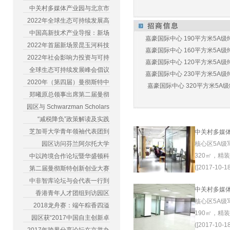
中关村多媒体产业园与北京市
2022年全球生态可持续发展高
中国高新技术产业导报：新场
嘉豪国际中心 190平方米5A级纯
2022年首届新场景昆玉河科技
嘉豪国际中心 160平方米5A级纯
2022年社会影响力投资与可持
嘉豪国际中心 120平方米5A级纯
全球生态可持续发展峰会倡议
嘉豪国际中心 230平方米5A级纯
2020年（第四届）曼彻斯特中
嘉豪国际中心 320平方米5A级纯
郑曦原总领事出席第二届曼彻
园区与 Schwarzman Scholars
“减税降负”政策解读及实践
芝加哥大学青年领袖代表团到
中关村多媒
园区访问芬兰阿尔托大学
核心区5A级
320㎡，精
中以跨境合作论坛暨华盛顿科
([2017-10-18
第二届曼彻斯特创新创业大赛
中非智库论坛与会代表一行到
中关村多媒
香港青年人才团组到访园区
核心区5A级
2018龙舟赛：端午粽香四溢
190㎡，精
园区获“2017中国自主创新卓
([2017-10-18