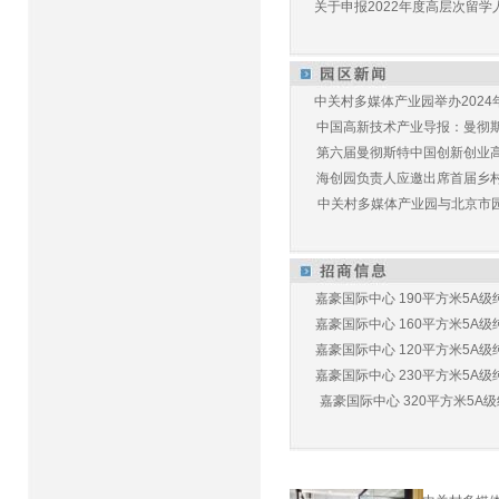
关于申报2022年度高层次留学人
中关村多媒体产业园举办2024年
中国高新技术产业导报：曼彻斯特
第六届曼彻斯特中国创新创业高峰
海创园负责人应邀出席首届乡村儿
中关村多媒体产业园与北京市园林
嘉豪国际中心 190平方米5A级纯
嘉豪国际中心 160平方米5A级纯
嘉豪国际中心 120平方米5A级纯
嘉豪国际中心 230平方米5A级纯
嘉豪国际中心 320平方米5A级纯