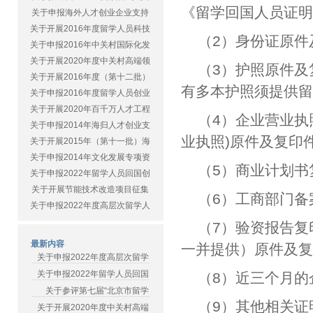
《留学回国人员证
关于申报海外人才创业企业支持
关于开展2016年度留学人员科技
（2）身份证原件
关于申报2016年中关村国际化发
关于开展2020年度中关村高端领
（3）护照原件及
关于开展2016年度（第十二批）
有多本护照须提供留
关于申报2016年度留学人员创业
关于开展2020年百千万人才工程
（4）企业营业执
关于申报2014年海归人才创业支
业执照)原件及复印
关于开展2015年（第十一批）海
关于申报2014年文化发展专项资
（5）商业计划书
关于申报2022年留学人员回国创
关于开展节能技术改造项目征集
（6）工商部门
关于申报2022年度高层次留学人
（7）验资报告
最新内容
一并提供）原件及
关于申报2022年度高层次留学
关于申报2022年留学人员回国
（8）近三个月的
关于参评第七届“北京市留学
（9）其他相关
关于开展2020年度中关村高端