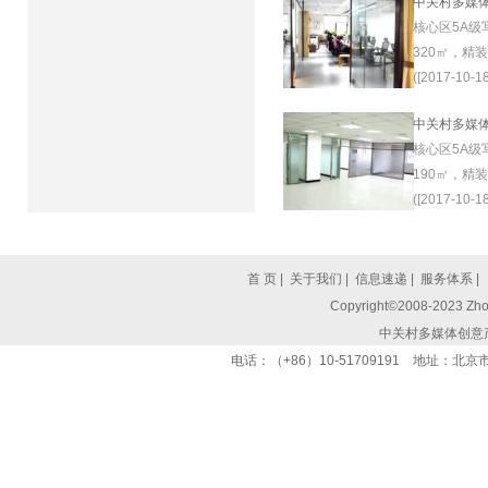
中关村多媒
核心区5A级
320㎡，精
([2017-10-18
中关村多媒
核心区5A级
190㎡，精
([2017-10-18
首 页
|
关于我们
|
信息速递
|
服务体系
|
Copyright©2008-2023 Zhon
中关村多媒体创意
电话：（+86）10-51709191 地址：