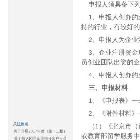
申报人须具备下
1、申报人创办
持的行业，有较好
2、申报人为企
3、企业注册资金
员创业团队出资的企
4、申报人创办的
三、申报材料
1、《申报表》一
2、《附件材料》
关注热点
（1）《北京市
关于开展2017年度（第十三批）
或教育部留学服务
关于报送园区企业积分落户人员