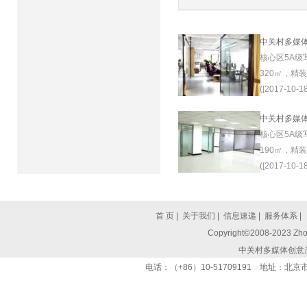
中关村多媒
核心区5A级
320㎡，精
([2017-10-18
中关村多媒
核心区5A级
190㎡，精
([2017-10-18
首 页
|
关于我们
|
信息速递
|
服务体系
|
Copyright©2008-2023 Zhon
中关村多媒体创意
电话：（+86）10-51709191 地址：