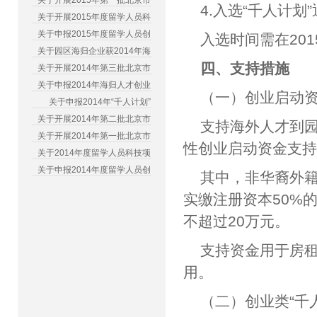
关于开展2015年第一批北京市
4.入选“千人计划
关于开展2015年度留学人员科
关于申报2015年度留学人员创
入选时间需在201
关于园区海归企业获2014年海
四、支持措施
关于开展2014年第三批北京市
关于申报2014年海归人才创业
（一）创业启动
关于申报2014年“千人计划”
关于开展2014年第二批北京市
支持海外人才到园
关于开展2014年第一批北京市
性创业启动资金支持
关于2014年度留学人员科技项
关于申报2014年度留学人员创
其中，非华裔外
实缴注册资本50%
不超过20万元。
支持资金用于房
用。
（二）创业类“千