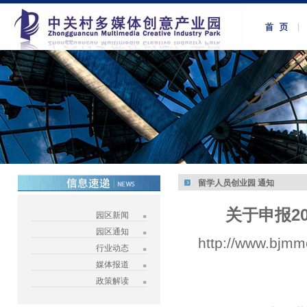
留学人员创业园 通知
关于申报2
园区新闻
园区通知
http://www.bjmm
行业动态
媒体报道
政策解读