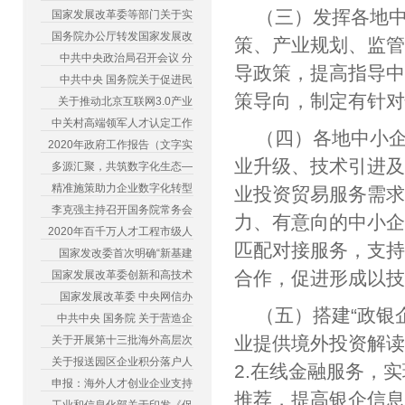
（三）发挥各地
国家发展改革委等部门关于实
国务院办公厅转发国家发展改
策、产业规划、监
中共中央政治局召开会议 分
导政策，提高指导
中共中央 国务院关于促进民
策导向，制定有针
关于推动北京互联网3.0产业
中关村高端领军人才认定工作
（四）各地中小
2020年政府工作报告（文字实
业升级、技术引进
多源汇聚，共筑数字化生态—
精准施策助力企业数字化转型
业投资贸易服务需
李克强主持召开国务院常务会
力、有意向的中小
2020年百千万人才工程市级人
匹配对接服务，支
国家发改委首次明确“新基建
合作，促进形成以
国家发展改革委创新和高技术
国家发展改革委 中央网信办
（五）搭建“政银
中共中央 国务院 关于营造企
业提供境外投资解
关于开展第十三批海外高层次
关于报送园区企业积分落户人
2.在线金融服务，
申报：海外人才创业企业支持
推荐，提高银企信息