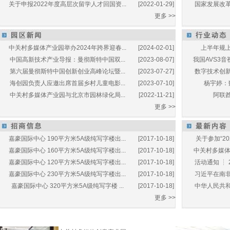
关于申报2022年度高层次留学人才回国资...
[2022-01-29]
国家发展改革
更多 >>
中关村多媒体产业园举办2024年跨界迎春...
[2024-02-01]
上半年规上
中国高新技术产业导报：曼彻斯特中国双...
[2023-08-07]
我国AVS3音
第六届曼彻斯特中国创新创业高峰论坛暨...
[2023-07-27]
数字技术创新
海创园负责人应邀出席首届乡村儿童电影...
[2023-07-10]
杨宇婷：
中关村多媒体产业园与北京市园林绿化局...
[2022-11-21]
阿联酋
更多 >>
嘉豪国际中心 190平方米5A级纯写字楼出...
[2017-10-18]
关于参加“20
嘉豪国际中心 160平方米5A级纯写字楼出...
[2017-10-18]
中关村多媒体产
嘉豪国际中心 120平方米5A级纯写字楼出...
[2017-10-18]
活动通知 ┆ 
嘉豪国际中心 230平方米5A级纯写字楼出...
[2017-10-18]
习近平在南非
嘉豪国际中心 320平方米5A级纯写字楼 ...
[2017-10-18]
中华人民共和
更多 >>