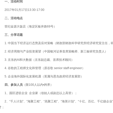
一、活动时间
2017年01月17日13:30-17:00
二、活动地点
世纪金源大饭店（海淀区板井路69号）
三、分享话题
1. 中国当下经济运行态势及应对策略（财政部财政科学研究所经济研究室主任，
2. 经济周期与产业投资展望（中国银河证券首席策略师、新三板研究负责人）
3. 京东的AI和大数据（京东副总裁、首席技术顾问）
4. 谷歌的工程师文化和管理（原谷歌 senior staff engineer）
5. 企业海外国际化发展机遇（英属马恩岛政府经济发展部）
四、参加人员
（限100人以内•跨界）
1、园区进驻企业 企业家（创始人或副总以上高管）；
2、“千人计划”、“海聚工程”、“高聚工程”、“海英计划”、“十亿、百亿、千亿级
才；