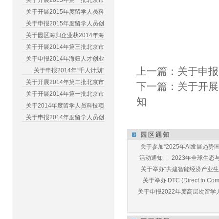
关于开展2015年第一批北京市
关于开展2015年度留学人员科
关于申报2015年度留学人员创
关于园区海归企业获2014年海
关于开展2014年第三批北京市
关于申报2014年海归人才创业
上一篇：
关于申报
关于申报2014年“千人计划”
关于开展2014年第二批北京市
下一篇：
关于开展
关于开展2014年第一批北京市
知
关于2014年度留学人员科技项
关于申报2014年度留学人员创
关于参加“2025年AI发展趋势国
活动通知 ┆ 2023年全球生态与E
关于举办“共建智能经济产业生态
关于举办 DTC (Direct to Commu
关于申报2022年度高层次留学人