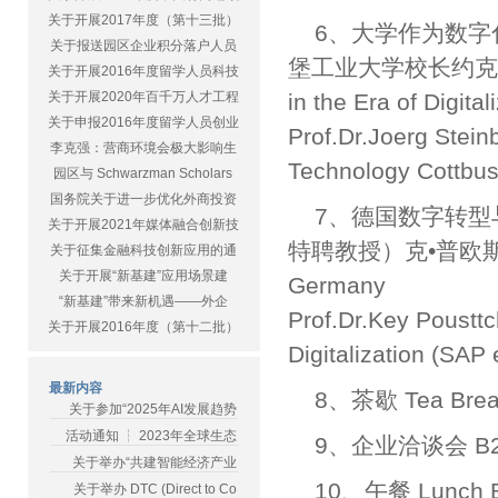
关于开展2017年度（第十三批）
6、大学作为数字
关于报送园区企业积分落户人员
堡工业大学校长约克•施德恩巴
关于开展2016年度留学人员科技
关于开展2020年百千万人才工程
in the Era of Digital
关于申报2016年度留学人员创业
Prof.Dr.Joerg Stein
李克强：营商环境会极大影响生
Technology Cottbus
园区与 Schwarzman Scholars
国务院关于进一步优化外商投资
7、德国数字转型
关于开展2021年媒体融合创新技
特聘教授）克•普欧斯驰教授 Di
关于征集金融科技创新应用的通
关于开展“新基建”应用场景建
Germany
“新基建”带来新机遇——外企
Prof.Dr.Key Pousttc
关于开展2016年度（第十二批）
Digitalization (SAP
最新内容
8、茶歇 Tea Bre
关于参加“2025年AI发展趋势
活动通知 ┆ 2023年全球生态
9、企业洽谈会 B2B C
关于举办“共建智能经济产业
10、午餐 Lunch B
关于举办 DTC (Direct to Co