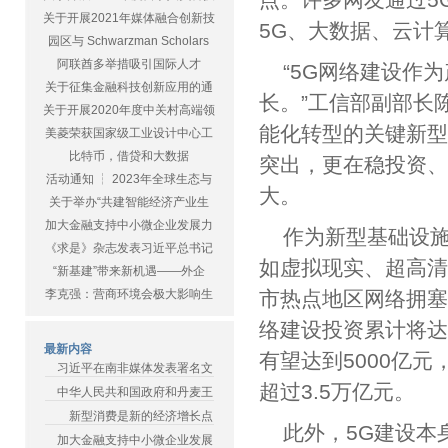
关于开展2021年媒体融合创新技
5G、大数据、云计
园区与 Schwarzman Scholars
阿联酋多举措吸引国际人才
“5G网络建设作
关于征集金融科技创新应用的通
长。”工信部副部长
关于开展2020年度中关村高端领
能化转型的关键新
美菱荣获国家级工业设计中心工
比特币，借贷和大数据
突出，更在稳投资
活动通知 ┆ 2023年全球生态与
大。
关于举办“共建智能经济产业生
加大金融支持中小微企业发展力
作为新型基础设施
《求是》杂志发表习近平总书记
如虚拟现实、超高
“新基建”带来新机遇——外企
李克强：营商环境会极大影响生
市热点地区网络拥塞
络建设投资累计将达
最新内容
有望达到5000亿
习近平在南非媒体发表署名文
超过3.5万亿元。
中华人民共和国政府和丹麦王
新型消费是新的经济增长点
此外，5G建设本
加大金融支持中小微企业发展