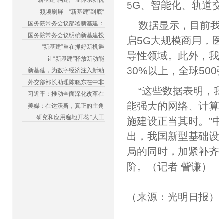
“新基建”构建产业体系新优
5G、智能化、轨道
频频刷屏！“新基建”到底“
数据显示，目前我
国务院常务会议部署新基建：
国务院常务会议明确新基建投
启5G大规模商用，
“新基建”重在抓好新机遇
导性领域。此外，
让“新基建”释放新动能
30%以上，全球50
新基建，为数字经济注入新动
外交部部长助理陈晓东在中非
“这些数据表明，
习近平：推动全面深化改革在
能强大的网络、计
美媒：在达沃斯，真正的主角
研究和应用遍地开花 “人工
施建设正当其时。”
出，我国新型基础
局的同时，加紧补
阶。（记者 訾谦）
（来源：光明日报