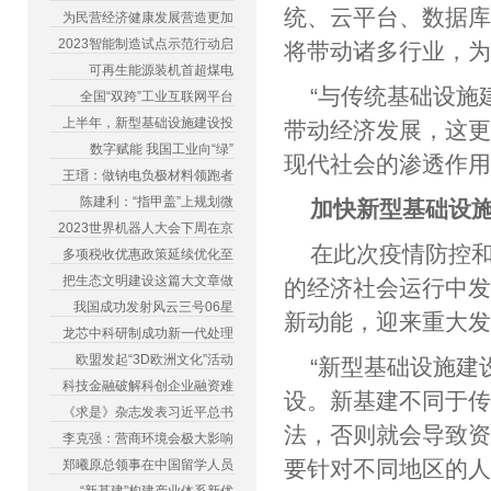
统、云平台、数据库
为民营经济健康发展营造更加
2023智能制造试点示范行动启
将带动诸多行业，
可再生能源装机首超煤电
“与传统基础设施
全国“双跨”工业互联网平台
上半年，新型基础设施建设投
带动经济发展，这更
数字赋能 我国工业向“绿”
现代社会的渗透作用
王瑨：做钠电负极材料领跑者
陈建利：“指甲盖”上规划微
加快新型基础设
2023世界机器人大会下周在京
在此次疫情防控
多项税收优惠政策延续优化至
把生态文明建设这篇大文章做
的经济社会运行中
我国成功发射风云三号06星
新动能，迎来重大
龙芯中科研制成功新一代处理
欧盟发起“3D欧洲文化”活动
“新型基础设施建
科技金融破解科创企业融资难
设。新基建不同于
《求是》杂志发表习近平总书
法，否则就会导致资
李克强：营商环境会极大影响
要针对不同地区的
郑曦原总领事在中国留学人员