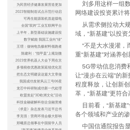
刘多用这样一组数
为民营经济健康发展营造更加
网络建设投资累计将达
2023智能制造试点示范行动启
可再生能源装机首超煤电
从需求侧拉动大
全国“双跨”工业互联网平台
域，“新基建”以投
上半年，新型基础设施建设投
数字赋能 我国工业向“绿”
“不是大水漫灌，
王瑨：做钠电负极材料领跑者
重“新基建”对涵养
陈建利：“指甲盖”上规划微
2023世界机器人大会下周在京
5G带动信息消费
多项税收优惠政策延续优化至
让“漫步在云端”的
把生态文明建设这篇大文章做
我国成功发射风云三号06星
程度释放，让创新
龙芯中科研制成功新一代处理
革，“新基建”更符
欧盟发起“3D欧洲文化”活动
科技金融破解科创企业融资难
目前看，“新基建
《求是》杂志发表习近平总书
各个领域和产业的
李克强：营商环境会极大影响
郑曦原总领事在中国留学人员
中国信通院报告显