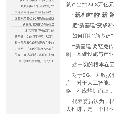
“新基建”构建产业体系新优
总产出约24.8万亿
频频刷屏！“新基建”到底“
国务院常务会议部署新基建：
“新基建”的“新”
国务院常务会议明确新基建投
把“新基建”变成
“新基建”重在抓好新机遇
让“新基建”释放新动能
如何用好“新基建
新基建，为数字经济注入新动
外交部部长助理陈晓东在中非
“‘新基建’要避
习近平：推动全面深化改革在
剩、基础设施与产业
美媒：在达沃斯，真正的主角
研究和应用遍地开花 “人工
这一切的根本在
对于5G、大数据
广；对于人工智能
略，不应蜂拥而上
代表委员认为，
去推进，是三个根