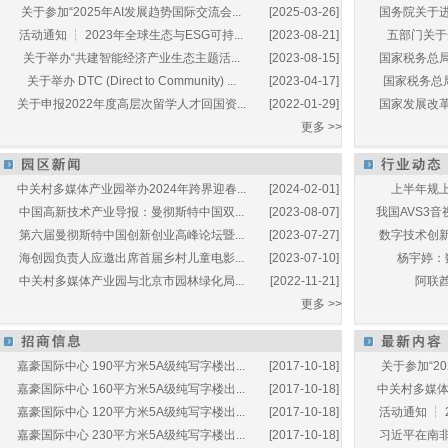
关于参加“2025年AI发展趋势国际交流会...
[2025-03-26]
国务院关于进
活动通知 ┆ 2023年全球生态与ESG可持...
[2023-08-21]
五部门关于开
关于举办“共建智能经济产业生态主题活...
[2023-08-15]
国家税务总局
关于举办 DTC (Direct to Community) ...
[2023-04-17]
国家税务总局
关于申报2022年度高层次留学人才回国资...
[2022-01-29]
国家发展改革
更多 >>
中关村多媒体产业园举办2024年跨界迎春...
[2024-02-01]
上半年规上
中国高新技术产业导报：曼彻斯特中国双...
[2023-08-07]
我国AVS3音
第六届曼彻斯特中国创新创业高峰论坛暨...
[2023-07-27]
数字技术创新
海创园负责人应邀出席首届乡村儿童电影...
[2023-07-10]
杨宇婷：
中关村多媒体产业园与北京市园林绿化局...
[2022-11-21]
阿联酋
更多 >>
嘉豪国际中心 190平方米5A级纯写字楼出...
[2017-10-18]
关于参加“20
嘉豪国际中心 160平方米5A级纯写字楼出...
[2017-10-18]
中关村多媒体产
嘉豪国际中心 120平方米5A级纯写字楼出...
[2017-10-18]
活动通知 ┆ 
嘉豪国际中心 230平方米5A级纯写字楼出...
[2017-10-18]
习近平在南非