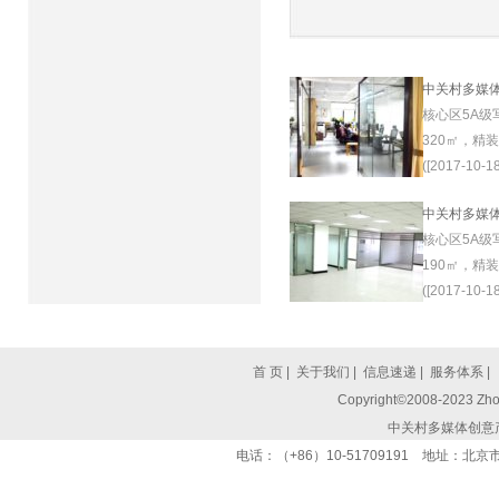
中关村多媒
核心区5A级
320㎡，精
([2017-10-18
中关村多媒
核心区5A级
190㎡，精
([2017-10-18
首 页
|
关于我们
|
信息速递
|
服务体系
|
Copyright©2008-2023 Zhon
中关村多媒体创意
电话：（+86）10-51709191 地址：