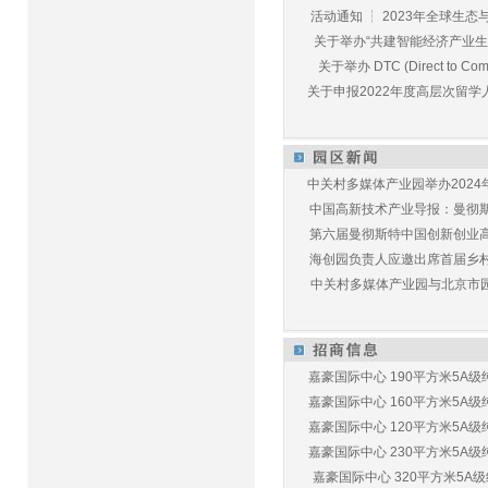
活动通知 ┆ 2023年全球生态与E
关于举办“共建智能经济产业生态
关于举办 DTC (Direct to Commu
关于申报2022年度高层次留学人
中关村多媒体产业园举办2024年
中国高新技术产业导报：曼彻斯特
第六届曼彻斯特中国创新创业高峰
海创园负责人应邀出席首届乡村儿
中关村多媒体产业园与北京市园林
嘉豪国际中心 190平方米5A级纯
嘉豪国际中心 160平方米5A级纯
嘉豪国际中心 120平方米5A级纯
嘉豪国际中心 230平方米5A级纯
嘉豪国际中心 320平方米5A级纯