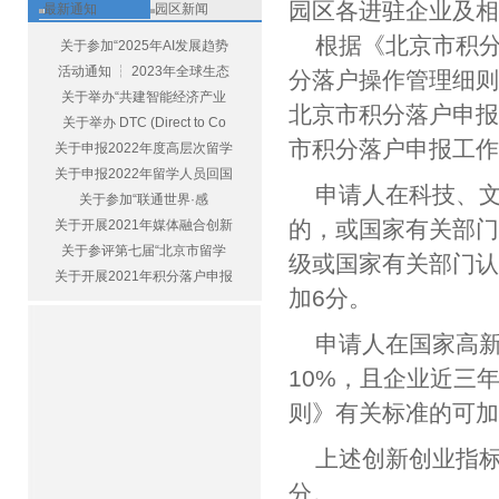
园区各进驻企业及
最新通知
园区新闻
根据《北京市积分
关于参加“2025年AI发展趋势
活动通知 ┆ 2023年全球生态
分落户操作管理细则》
关于举办“共建智能经济产业
北京市积分落户申报工
关于举办 DTC (Direct to Co
市积分落户申报工
关于申报2022年度高层次留学
关于申报2022年留学人员回国
申请人在科技、
关于参加“联通世界·感
的，或国家有关部
关于开展2021年媒体融合创新
关于参评第七届“北京市留学
级或国家有关部门认
关于开展2021年积分落户申报
加6分。
申请人在国家高
10%，且企业近三
则》有关标准的可加
上述创新创业指
分。