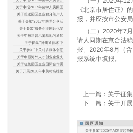
（一）2020年
关于申报2017年留学人员创办
关于申报2017年留学人员回国
《北京市居住证》的
关于报送园区企业积分落户人
报，并应按市公安
关于参加“2017年跨界分享活
关于参加“服务企业国际化发
（二）2020年
关于申报科普示范基地的通知
请人同期在京合法
关于征集“‘神州通信杯’中
报。2020年8月
关于参加“中关村多媒体创意
关于申报海外人才创业企业支
报系统中填报。
关于征集园区企业国际合作需
关于开展2016年中关村高端领
上一篇：
关于征集
下一篇：
关于开展
关于参加“2025年AI发展趋势国