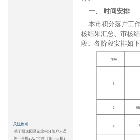
一、 时间安排
本市积分落户工作
核结果汇总、审核结
段。各阶段安排如
关注热点
关于报送园区企业积分落户人员
关于开展2017年度（第十三批）