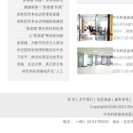
“新基建”构建产业体系新优
频频刷屏！“新基建”到底“
国务院常务会议部署新基建：
中关村多媒
国务院常务会议明确新基建投
核心区5A级
“新基建”重在抓好新机遇
320㎡，精
让“新基建”释放新动能
([2017-10-18
新基建，为数字经济注入新动
外交部部长助理陈晓东在中非
中关村多媒
习近平：推动全面深化改革在
核心区5A级
美媒：在达沃斯，真正的主角
190㎡，精
研究和应用遍地开花 “人工
([2017-10-18
首 页
|
关于我们
|
信息速递
|
服务体系
|
Copyright©2008-2023 Zhon
中关村多媒体创意
电话：（+86）10-51709191 地址：