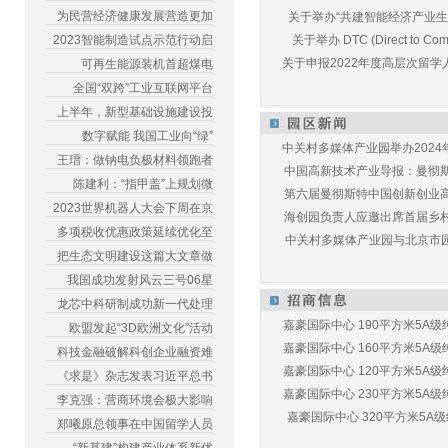
为民营经济健康发展营造更加
关于举办“共建智能经济产业生态
2023智能制造试点示范行动启
关于举办 DTC (Direct to Commu
关于申报2022年度高层次留学人
可再生能源装机首超煤电
全国“双跨”工业互联网平台
上半年，新型基础设施建设投
数字赋能 我国工业向“绿”
中关村多媒体产业园举办2024年
王瑨：做钠电负极材料领跑者
中国高新技术产业导报：曼彻斯特
陈建利：“指甲盖”上规划微
第六届曼彻斯特中国创新创业高峰
2023世界机器人大会下周在京
海创园负责人应邀出席首届乡村儿
多项税收优惠政策延续优化至
中关村多媒体产业园与北京市园林
把生态文明建设这篇大文章做
我国成功发射风云三号06星
龙芯中科研制成功新一代处理
嘉豪国际中心 190平方米5A级纯
欧盟发起“3D欧洲文化”活动
嘉豪国际中心 160平方米5A级纯
科技金融破解科创企业融资难
嘉豪国际中心 120平方米5A级纯
《求是》杂志发表习近平总书
嘉豪国际中心 230平方米5A级纯
李克强：营商环境会极大影响
嘉豪国际中心 320平方米5A级纯
郑曦原总领事在中国留学人员