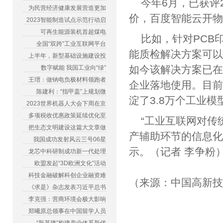
今年6月，已获评
为民营经济健康发展营造更加
价，百度智能云开
2023智能制造试点示范行动启
可再生能源装机首超煤电
比如，针对PCB
全国“双跨”工业互联网平台
能质检解决方案可以
上半年，新型基础设施建设投
如今该解决方案已
数字赋能 我国工业向“绿”
王瑨：做钠电负极材料领跑者
企业落地使用。目前
陈建利：“指甲盖”上规划微
淀了3.8万个工业
2023世界机器人大会下周在京
多项税收优惠政策延续优化至
“工业互联网对传
把生态文明建设这篇大文章做
产辅助环节的信息化
我国成功发射风云三号06星
示。（记者 李争粉
龙芯中科研制成功新一代处理
欧盟发起“3D欧洲文化”活动
科技金融破解科创企业融资难
（来源：中国高新
《求是》杂志发表习近平总书
李克强：营商环境会极大影响
郑曦原总领事在中国留学人员