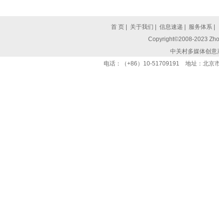
首 页
|
关于我们
|
信息速递
|
服务体系
|
Copyright©2008-2023 Zhon
中关村多媒体创意
电话：（+86）10-51709191 地址：